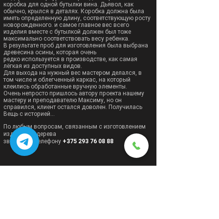
коробка для одной бутылки вина. Дьявол, как
обычно, крылся в деталях. Коробка должна была
иметь определенную
длину, соответствующую росту
новорожденного. и самое главное вес всего
изделия вместе с бутылкой должен был тоже
максимально соответствовать весу ребенка.
В результате проб для изготовления была выбрана
древесина осины, которая очень
редко используется в производстве, как самая
лёгкая из доступных видов.
Для выхода на нужный вес мастером делался, в
том числе и облегченный каркас, на который
клеились обработанные вручную элементы.
Очень непросто пришлось автору проекта нашему
мастеру и преподавателю Максиму, но он
справился, клиент остался доволен. Получилась
Вещь с историей...
По любым вопросам, связанным с изготовлением
изделий из дерева
звоните по телефону
+375 293 76 08 88