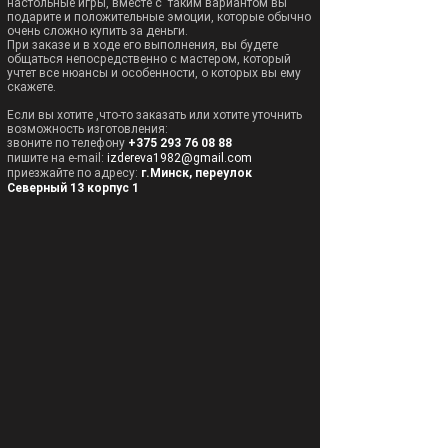
настольные игры, вместе с таким вариантом
вы
подарите и положительные эмоции, которые обычно
очень сложно купить за деньги
.
При заказе и в ходе его выполнения, вы будете
общаться непосредственно с мастером, который
учтет все нюансы и особенности, о которых вы ему
скажете.
Если вы хотите ,что-то заказать или
хотите уточнить
возможность изготовления:
звоните по телефону
+375 293 76 08 88
пишите на e-mail:
izdereva1982@gmail.com
приезжайте по адресу:
г.Минск, переулок
Северный 13 корпус 1